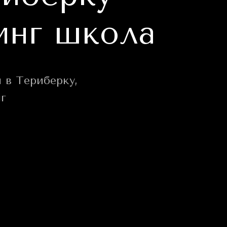
инг школа
 в Териберку,
г