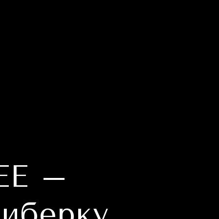
EE –
риберку