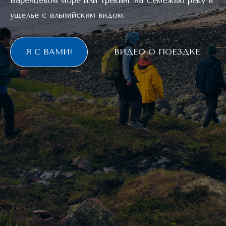
Баренцевом море или трекинг на Семежью реку и
ущелье с альпийским видом.
Я С ВАМИ!
ВИДЕО О ПОЕЗДКЕ